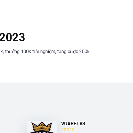
 2023
8k, thưởng 100k trải nghiệm, tặng cược 200k
VUABET88