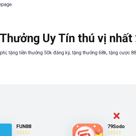
epage.
Thưởng Uy Tín thú vị nhất
 phí, tặng tiền thưởng 50k đăng ký, tặng thưởng 68k, tặng cược 8
FUN88
79Sodo