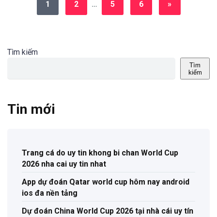
1
2
…
5
6
»
Tìm kiếm
Tìm
kiếm
Tin mới
Trang cá do uy tin khong bi chan World Cup
2026 nha cai uy tin nhat
App dự đoán Qatar world cup hôm nay android
ios đa nền tảng
Dự đoán China World Cup 2026 tại nhà cái uy tín