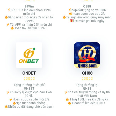
99Win
CE88
Gửi 199K lần đầu nhận 199K
nạp đầu tặng ngay 388K
miễn phí
hoàn cược cực cao 2%
Đăng nhập mỗi ngày để nhận tới
trải nghiệm vòng quay may mắn
9999K
lì xì miễn phí mỗi ngày
Tải APP và nhận 59K miễn phí
Hoàn trả lên đến 3.3%！
ONBET
QH88
Tặng thưởng miễn phí
Tặng thưởng tại
ONBET
QH88
Xổ số tỷ lệ cược cực cao 1 ăn
Nhà cái truyền thống và uy tín
99.9k.
nhất Việt Nam.
Hoàn cược cao lên tới 2%
Tặng 150k free khi đăng ký.
Nạp rút nhanh chóng
Hoàn trả lên đến 3.3%！
Nhiều ưu đãi đang chờ đón bạn !